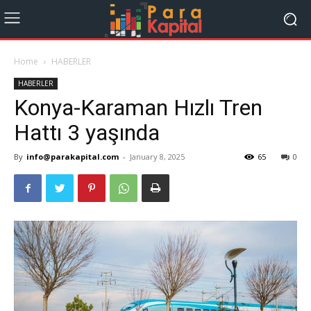
Home
HABERLER
HABERLER
Konya-Karaman Hızlı Tren
Hattı 3 yaşında
By
info@parakapital.com
-
January 8, 2025
65
0