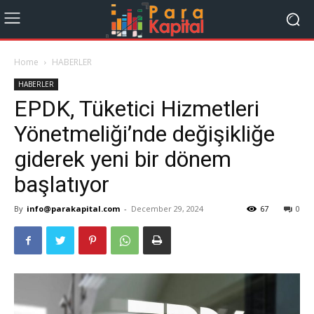
Home
HABERLER
HABERLER
EPDK, Tüketici Hizmetleri
Yönetmeliği’nde değişikliğe
giderek yeni bir dönem
başlatıyor
By
info@parakapital.com
-
December 29, 2024
67
0