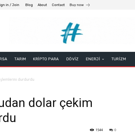
ign in / Join
Blog
About
Contact
Buy now
RSA
TARIM
KRİPTO PARA
DÖVİZ
ENERJİ
TURİZM
şlemlerini durdurdu
udan dolar çekim
rdu
1544
0