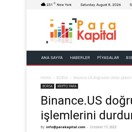
C
23.1
New York
Saturday, August 8, 2026
S
ANA SAYFA
HABERLER
PİYASALAR
BO
Home
BORSA
Binance.US doğrudan dolar çekim i
BORSA
KRİPTO PARA
Binance.US doğr
işlemlerini durdu
By
info@parakapital.com
-
October 17, 2023