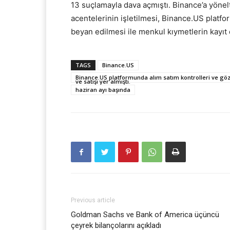
13 suçlamayla dava açmıştı. Binance’a yönelt
acentelerinin işletilmesi, Binance.US platfo
beyan edilmesi ile menkul kıymetlerin kayıt dı
TAGS
Binance.US
Binance.US platformunda alım satım kontrolleri ve gözet
ve satışı yer almıştı.
haziran ayı başında
Previous article
Goldman Sachs ve Bank of America üçüncü
çeyrek bilançolarını açıkladı